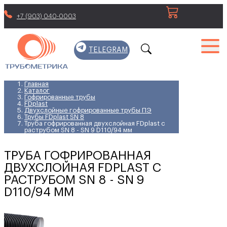
+7 (903) 040-0003
TELEGRAM
Главная
Каталог
Гофрированные трубы
FDplast
Двухслойные гофрированные трубы ПЭ
Трубы FDplast SN 8
Труба гофрированная двухслойная FDplast с
раструбом SN 8 - SN 9 D110/94 мм
ТРУБА ГОФРИРОВАННАЯ
ДВУХСЛОЙНАЯ FDPLAST С
РАСТРУБОМ SN 8 - SN 9
D110/94 ММ