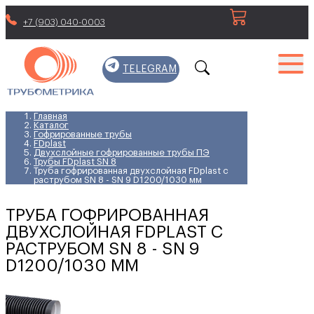
+7 (903) 040-0003
TELEGRAM
Главная
Каталог
Гофрированные трубы
FDplast
Двухслойные гофрированные трубы ПЭ
Трубы FDplast SN 8
Труба гофрированная двухслойная FDplast с
раструбом SN 8 - SN 9 D1200/1030 мм
ТРУБА ГОФРИРОВАННАЯ
ДВУХСЛОЙНАЯ FDPLAST С
РАСТРУБОМ SN 8 - SN 9
D1200/1030 ММ