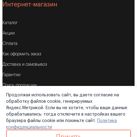
Интернет-магазин
Каталог
Акции
Оплата
Как оформить заказ
Доставка и самовывоз
Гарантии
Поиск продукции
Продолжая использовать сайт, вы даете согласие на
Корзина
обработку файлов cookie, генерируемых
Яндекс.Метрикой. Если вы не хотите, чтобы ваши данные
обрабатывались: тогда отключите в настройках вашего
браузера файлы cookie или покиньте сайт.
Политика
©2026
«Трубометрика»
конфиденциальности
Политика конфиденциальности
|
Карта сайта