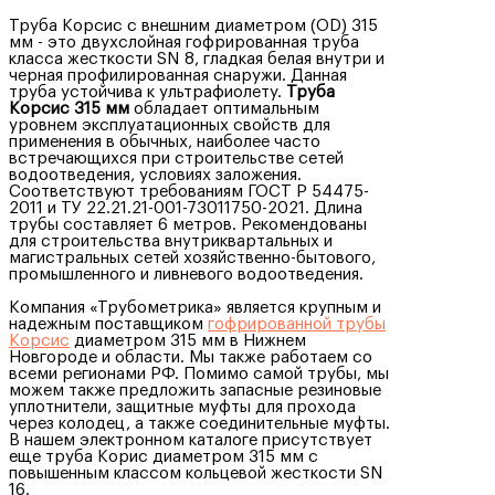
Труба Корсис с внешним диаметром (OD) 315
мм - это двухслойная гофрированная труба
класса жесткости SN 8, гладкая белая внутри и
черная профилированная снаружи. Данная
труба устойчива к ультрафиолету.
Труба
Корсис 315 мм
обладает оптимальным
уровнем эксплуатационных свойств для
применения в обычных, наиболее часто
встречающихся при строительстве сетей
водоотведения, условиях заложения.
Соответствуют требованиям ГОСТ Р 54475-
2011 и ТУ 22.21.21-001-73011750-2021. Длина
трубы составляет 6 метров. Рекомендованы
для строительства внутриквартальных и
магистральных сетей хозяйственно-бытового,
промышленного и ливневого водоотведения.
Компания «Трубометрика» является крупным и
надежным поставщиком
гофрированной трубы
Корсис
диаметром 315 мм в Нижнем
Новгороде и области. Мы также работаем со
всеми регионами РФ. Помимо самой трубы, мы
можем также предложить запасные резиновые
уплотнители, защитные муфты для прохода
через колодец, а также соединительные муфты.
В нашем электронном каталоге присутствует
еще труба Корис диаметром 315 мм с
повышенным классом кольцевой жесткости SN
16.