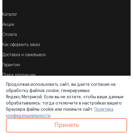
Каталог
Акции
Оплата
Как оформить заказ
Доставка и самовывоз
Гарантии
Поиск продукции
Продолжая использовать сайт, вы даете согласие на
Корзина
обработку файлов cookie, генерируемых
Яндекс.Метрикой. Если вы не хотите, чтобы ваши данные
обрабатывались: тогда отключите в настройках вашего
браузера файлы cookie или покиньте сайт.
Политика
©2026
«Трубометрика»
конфиденциальности
Политика конфиденциальности
|
Карта сайта
Принять