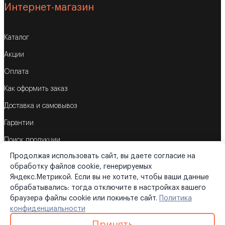
Интернет-магазин
Каталог
Акции
Оплата
Как оформить заказ
Доставка и самовывоз
Гарантии
Поиск продукции
Продолжая использовать сайт, вы даете согласие на
Корзина
обработку файлов cookie, генерируемых
Яндекс.Метрикой. Если вы не хотите, чтобы ваши данные
обрабатывались: тогда отключите в настройках вашего
браузера файлы cookie или покиньте сайт.
Политика
©2026
«Трубометрика»
конфиденциальности
Политика конфиденциальности
|
Карта сайта