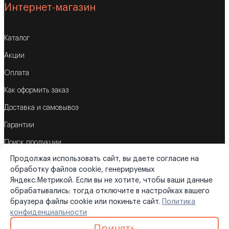
Интернет-магазин
Каталог
Акции
Оплата
Как оформить заказ
Доставка и самовывоз
Гарантии
Поиск продукции
Продолжая использовать сайт, вы даете согласие на
Корзина
обработку файлов cookie, генерируемых
Яндекс.Метрикой. Если вы не хотите, чтобы ваши данные
обрабатывались: тогда отключите в настройках вашего
браузера файлы cookie или покиньте сайт.
Политика
©2026
«Трубометрика»
конфиденциальности
Политика конфиденциальности
|
Карта сайта