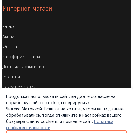
Интернет-магазин
Каталог
Акции
Оплата
Как оформить заказ
Доставка и самовывоз
Гарантии
Поиск продукции
Продолжая использовать сайт, вы даете согласие на
Корзина
обработку файлов cookie, генерируемых
Яндекс.Метрикой. Если вы не хотите, чтобы ваши данные
обрабатывались: тогда отключите в настройках вашего
браузера файлы cookie или покиньте сайт.
Политика
©2026
«Трубометрика»
конфиденциальности