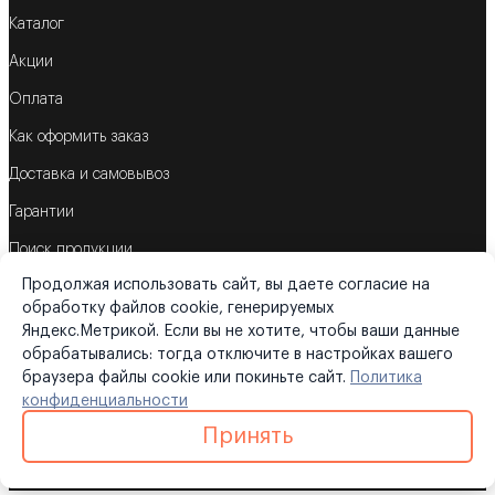
Каталог
Акции
Оплата
Как оформить заказ
Доставка и самовывоз
Гарантии
Поиск продукции
Продолжая использовать сайт, вы даете согласие на
Корзина
обработку файлов cookie, генерируемых
Яндекс.Метрикой. Если вы не хотите, чтобы ваши данные
обрабатывались: тогда отключите в настройках вашего
браузера файлы cookie или покиньте сайт.
Политика
©2026
«Трубометрика»
конфиденциальности
Политика конфиденциальности
|
Карта сайта
Принять