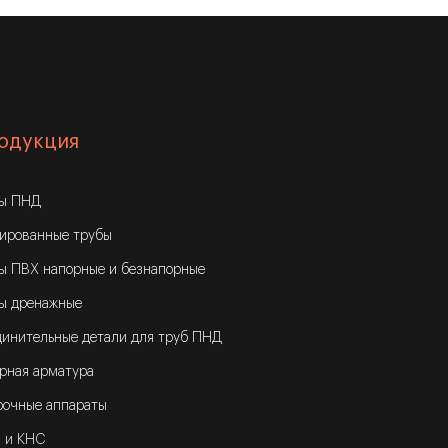
одукция
бы ПНД
ированные трубы
ы ПВХ напорные и безнапорные
ы дренажные
инительные детали для труб ПНД
рная арматура
очные аппараты
 и КНС