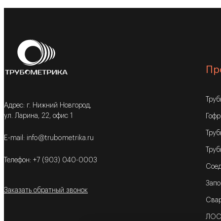
Пр
Тру
Адрес: г. Нижний Новгород,
ул. Ларина, 22, офис 1
Гофр
Труб
E-mail: info@trubometrika.ru
Труб
Телефон: +7 (903) 040-0003
Соед
Запо
Заказать обратный звонок
Свар
ЛОС