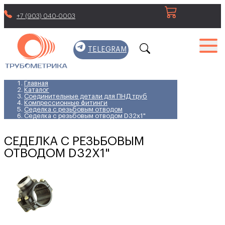
+7 (903) 040-0003
TELEGRAM
Главная
Каталог
Соединительные детали для ПНД труб
Компрессионные фитинги
Седелка с резьбовым отводом
Седелка с резьбовым отводом D32x1"
СЕДЕЛКА С РЕЗЬБОВЫМ
ОТВОДОМ D32X1"