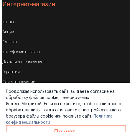
Интернет-магазин
Каталог
Акции
Оплата
Как оформить заказ
Доставка и самовывоз
Гарантии
Поиск продукции
Продолжая использовать сайт, вы даете согласие на
Корзина
обработку файлов cookie, генерируемых
Яндекс.Метрикой. Если вы не хотите, чтобы ваши данные
обрабатывались: тогда отключите в настройках вашего
браузера файлы cookie или покиньте сайт.
Политика
©2026
«Трубометрика»
конфиденциальности
Политика конфиденциальности
|
Карта сайта