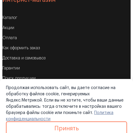
Интернет-магазин
Каталог
Акции
Оплата
Как оформить заказ
Доставка и самовывоз
Гарантии
Поиск продукции
Продолжая использовать сайт, вы даете согласие на
Корзина
обработку файлов cookie, генерируемых
Яндекс.Метрикой. Если вы не хотите, чтобы ваши данные
обрабатывались: тогда отключите в настройках вашего
браузера файлы cookie или покиньте сайт.
Политика
©2026
«Трубометрика»
конфиденциальности
Политика конфиденциальности
|
Карта сайта
Принять