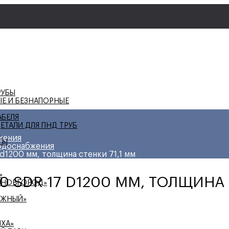
РУБЫ
ЫЕ И БЕЗНАПОРНЫЕ
АБЕЛЯ
ЕТАЛИ ДЛЯ ПНД ТРУБ
А
жения
ТЫ
водоснабжения
d1200 мм, толщина стенки 71,1 мм
»
0 SDR 17 D1200 ММ, ТОЛЩИНА 
 НОВГОРОД»
ЕЖНЫЙ»
ИХА»