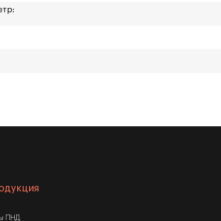
етр:
одукция
бы ПНД