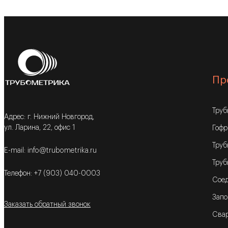
Пр
Тру
Адрес: г. Нижний Новгород,
ул. Ларина, 22, офис 1
Гофр
Труб
E-mail: info@trubometrika.ru
Труб
Телефон: +7 (903) 040-0003
Соед
Запо
Заказать обратный звонок
Свар