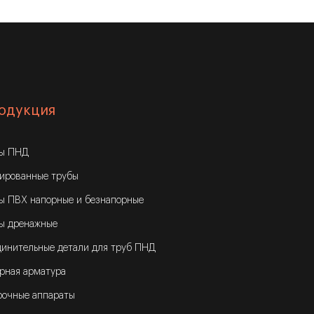
одукция
бы ПНД
ированные трубы
ы ПВХ напорные и безнапорные
ы дренажные
инительные детали для труб ПНД
рная арматура
очные аппараты