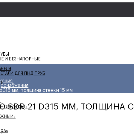
РУБЫ
ЫЕ И БЕЗНАПОРНЫЕ
АБЕЛЯ
ЕТАЛИ ДЛЯ ПНД ТРУБ
А
жения
ТЫ
доснабжения
d315 мм, толщина стенки 15 мм
»
0 SDR 21 D315 ММ, ТОЛЩИНА 
 НОВГОРОД»
ЕЖНЫЙ»
ИХА»