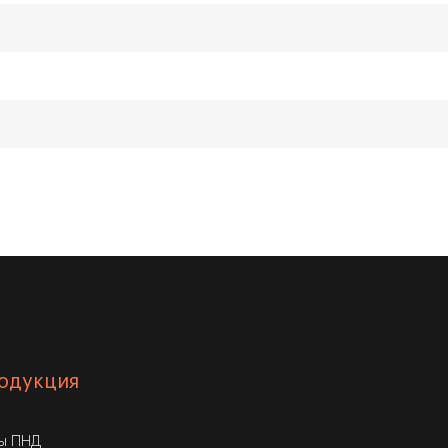
одукция
бы ПНД