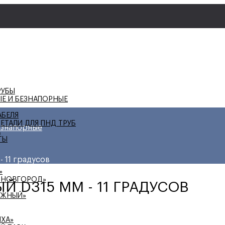
РУБЫ
ЫЕ И БЕЗНАПОРНЫЕ
АБЕЛЯ
ЕТАЛИ ДЛЯ ПНД ТРУБ
езнапорные
А
ТЫ
 11 градусов
»
 НОВГОРОД»
 D315 ММ - 11 ГРАДУСОВ
ЕЖНЫЙ»
ИХА»