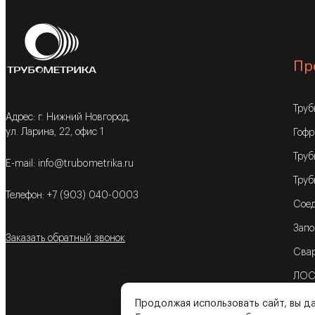
Пр
Тру
Адрес: г. Нижний Новгород,
ул. Ларина, 22, офис 1
Гофр
Труб
E-mail: info@trubometrika.ru
Труб
Телефон: +7 (903) 040-0003
Соед
Запо
Заказать обратный звонок
Свар
ЛОС
Продолжая использовать сайт, вы да