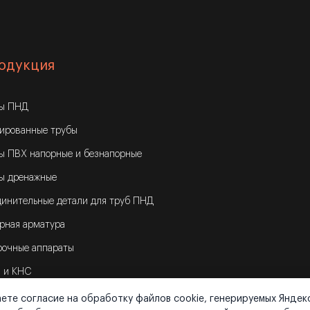
одукция
бы ПНД
ированные трубы
ы ПВХ напорные и безнапорные
ы дренажные
инительные детали для труб ПНД
рная арматура
очные аппараты
 и КНС
ете согласие на обработку файлов cookie, генерируемых Яндек