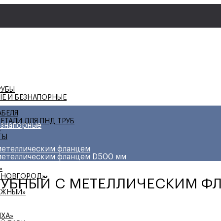
РУБЫ
ЫЕ И БЕЗНАПОРНЫЕ
АБЕЛЯ
ЕТАЛИ ДЛЯ ПНД ТРУБ
езнапорные
А
ТЫ
метеллическим фланцем
метеллическим фланцем D500 мм
»
 НОВГОРОД»
РУБНЫЙ С МЕТЕЛЛИЧЕСКИМ Ф
ЕЖНЫЙ»
ИХА»