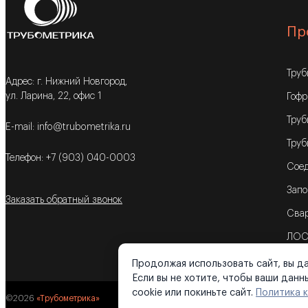
Пр
Тру
Адрес: г. Нижний Новгород,
ул. Ларина, 22, офис 1
Гофр
Труб
E-mail: info@trubometrika.ru
Труб
Телефон: +7 (903) 040-0003
Соед
Запо
Заказать обратный звонок
Свар
ЛОС
Продолжая использовать сайт, вы да
Если вы не хотите, чтобы ваши дан
cookie или покиньте сайт.
Политика 
©2026
«Трубометрика»
Поли