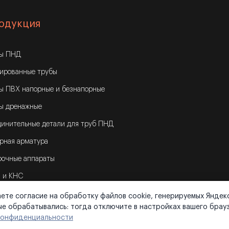
одукция
бы ПНД
ированные трубы
ы ПВХ напорные и безнапорные
ы дренажные
инительные детали для труб ПНД
рная арматура
очные аппараты
 и КНС
ете согласие на обработку файлов cookie, генерируемых Яндек
ные обрабатывались: тогда отключите в настройках вашего брау
конфиденциальности
тика конфиденциальности
|
Карта сайта