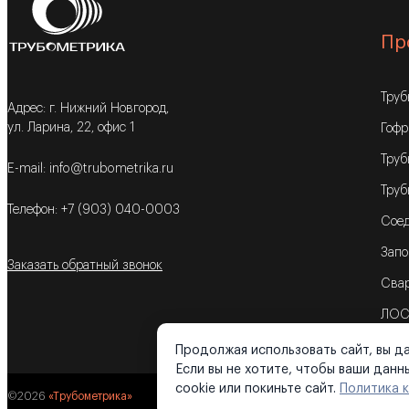
Пр
Тру
Адрес: г. Нижний Новгород,
ул. Ларина, 22, офис 1
Гофр
Труб
E-mail: info@trubometrika.ru
Труб
Телефон: +7 (903) 040-0003
Соед
Запо
Заказать обратный звонок
Свар
ЛОС
Продолжая использовать сайт, вы да
Если вы не хотите, чтобы ваши дан
cookie или покиньте сайт.
Политика 
©2026
«Трубометрика»
Поли