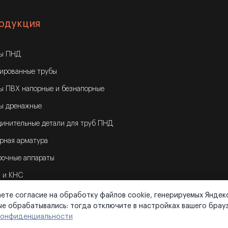
одукция
бы ПНД
ированные трубы
ы ПВХ напорные и безнапорные
ы дренажные
инительные детали для труб ПНД
рная арматура
очные аппараты
 и КНС
ете согласие на обработку файлов cookie, генерируемых Яндек
ные обрабатывались: тогда отключите в настройках вашего брау
конфиденциальности
тика конфиденциальности
|
Карта сайта