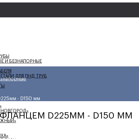
РУБЫ
ЫЕ И БЕЗНАПОРНЫЕ
АБЕЛЯ
ЕТАЛИ ДЛЯ ПНД ТРУБ
езнапорные
А
ТЫ
225мм - D150 мм
»
 НОВГОРОД»
 ФЛАНЦЕМ D225ММ - D150 ММ
ЕЖНЫЙ»
ИХА»