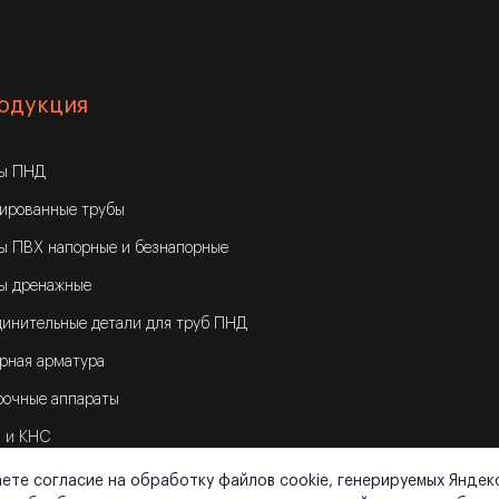
одукция
бы ПНД
ированные трубы
ы ПВХ напорные и безнапорные
ы дренажные
инительные детали для труб ПНД
рная арматура
очные аппараты
 и КНС
ете согласие на обработку файлов cookie, генерируемых Яндек