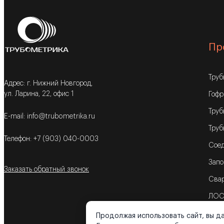
Пр
Тру
Адрес: г. Нижний Новгород,
ул. Ларина, 22, офис 1
Гофр
Труб
E-mail: info@trubometrika.ru
Труб
Телефон: +7 (903) 040-0003
Соед
Запо
Заказать обратный звонок
Свар
ЛОС
Продолжая использовать сайт, вы да