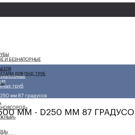
РУБЫ
ЫЕ И БЕЗНАПОРНЫЕ
АБЕЛЯ
ЕТАЛИ ДЛЯ ПНД ТРУБ
езнапорные
А
ция
ТЫ
нных труб
250 мм 87 градусов
»
 НОВГОРОД»
00 ММ - D250 ММ 87 ГРАДУСО
ЕЖНЫЙ»
ИХА»