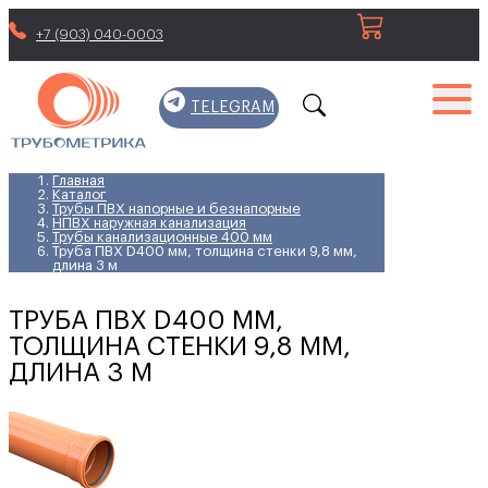
+7 (903) 040-0003
TELEGRAM
Главная
Каталог
Трубы ПВХ напорные и безнапорные
НПВХ наружная канализация
Трубы канализационные 400 мм
Труба ПВХ D400 мм, толщина стенки 9,8 мм,
длина 3 м
ТРУБА ПВХ D400 ММ,
ТОЛЩИНА СТЕНКИ 9,8 ММ,
ДЛИНА 3 М