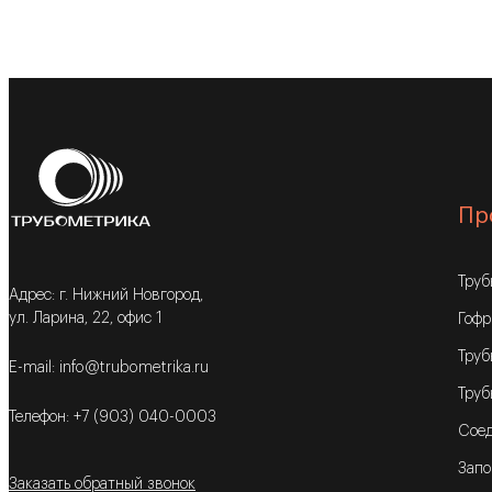
Пр
Тру
Адрес: г. Нижний Новгород,
ул. Ларина, 22, офис 1
Гофр
Труб
E-mail: info@trubometrika.ru
Труб
Телефон: +7 (903) 040-0003
Соед
Запо
Заказать обратный звонок