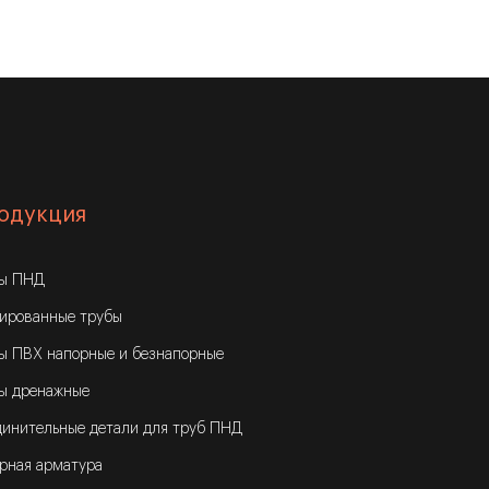
одукция
бы ПНД
ированные трубы
ы ПВХ напорные и безнапорные
ы дренажные
инительные детали для труб ПНД
рная арматура