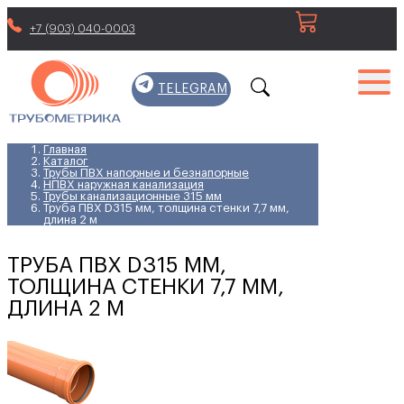
+7 (903) 040-0003
TELEGRAM
Главная
Каталог
Трубы ПВХ напорные и безнапорные
НПВХ наружная канализация
Трубы канализационные 315 мм
Труба ПВХ D315 мм, толщина стенки 7,7 мм,
длина 2 м
ТРУБА ПВХ D315 ММ,
ТОЛЩИНА СТЕНКИ 7,7 ММ,
ДЛИНА 2 М