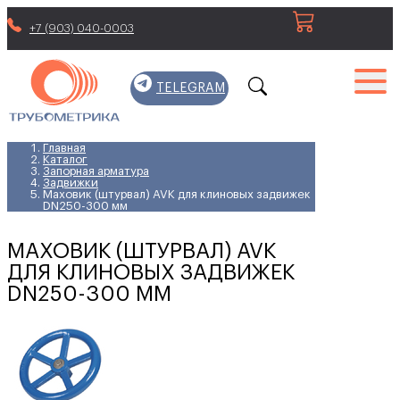
+7 (903) 040-0003
TELEGRAM
Главная
Каталог
Запорная арматура
Задвижки
Маховик (штурвал) AVK для клиновых задвижек
DN250-300 мм
МАХОВИК (ШТУРВАЛ) AVK
ДЛЯ КЛИНОВЫХ ЗАДВИЖЕК
DN250-300 ММ