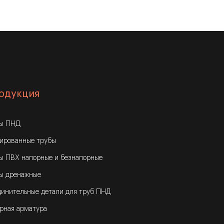
одукция
бы ПНД
ированные трубы
ы ПВХ напорные и безнапорные
ы дренажные
инительные детали для труб ПНД
рная арматура