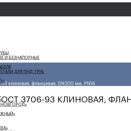
РУБЫ
ЫЕ И БЕЗНАПОРНЫЕ
АБЕЛЯ
ЕТАЛИ ДЛЯ ПНД ТРУБ
А
ТЫ
93 клиновая, фланцевая, DN200 мм, PN16
ГОСТ 3706-93 КЛИНОВАЯ, ФЛА
»
 НОВГОРОД»
ЕЖНЫЙ»
ИХА»