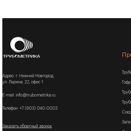
Пр
Тру
Адрес: г. Нижний Новгород,
ул. Ларина, 22, офис 1
Гофр
Труб
E-mail: info@trubometrika.ru
Труб
Телефон: +7 (903) 040-0003
Соед
Запо
Заказать обратный звонок